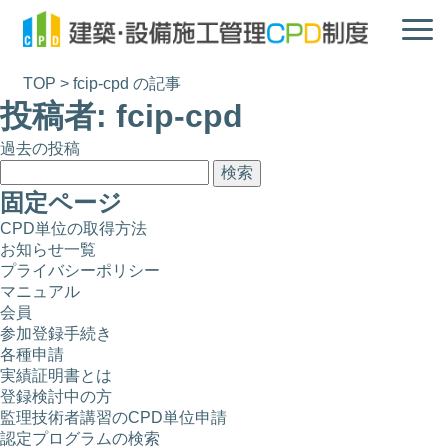
TOP
>
fcip-cpd の記事
投稿者:
fcip-cpd
過去の投稿
投
検
稿
索:
固定ページ
ナ
CPD単位の取得方法
ビ
お知らせ一覧
プライバシーポリシー
ゲ
マニュアル
ー
会員
参加登録手続き
シ
各種申請
ョ
実績証明書とは
登録検討中の方
ン
監理技術者講習のCPD単位申請
認定プログラムの検索